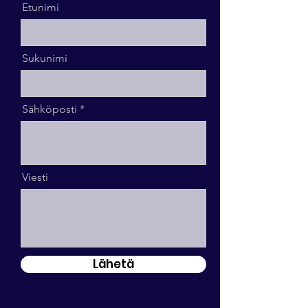
Etunimi
Sukunimi
Sähköposti
Viesti
Lähetä