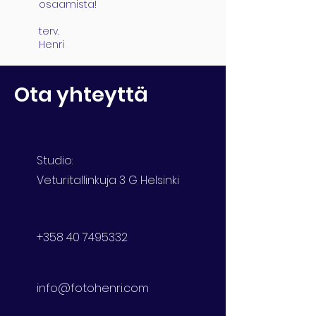
osaamista!
terv.
Henri
Ota yhteyttä
Studio:
Veturitallinkuja 3 G Helsinki
+358 40 7495332
info@fotohenri.com