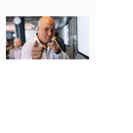
Qvik Oy
tapahtumakuvaus